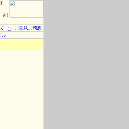
軽
・
能
ズ
ご意見ご感想
ズル